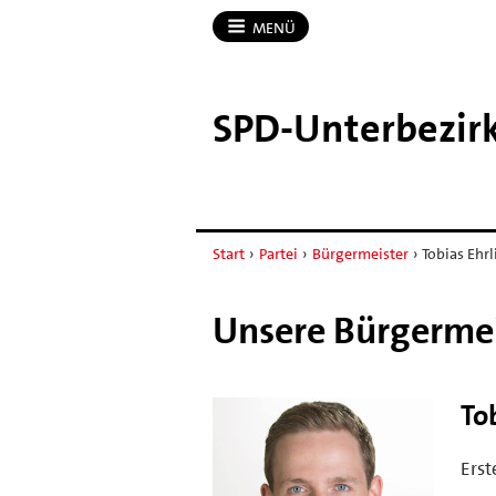
MENÜ
SPD-​Unterbezir
Start
›
Partei
›
Bürgermeister
›
Tobias Ehr
Unsere Bürgerme
To
Erst